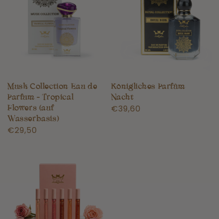
Musk Collection Eau de
Königliches Parfüm
Parfum - Tropical
Nacht
Normaler
€39,60
Flowers (auf
Preis
Wasserbasis)
Normaler
€29,50
Preis