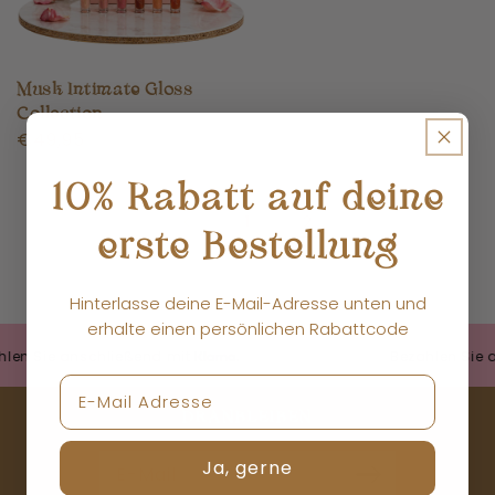
Musk Intimate Gloss
Collection
Normaler
€49,95
Preis
10% Rabatt auf deine
1
2
erste Bestellung
Hinterlasse deine E-Mail-Adresse unten und
erhalte einen persönlichen Rabattcode
n Sie anschließend mit
Bezahlen Sie ans
DRANBLEIBEN
Ja, gerne
E-Mail