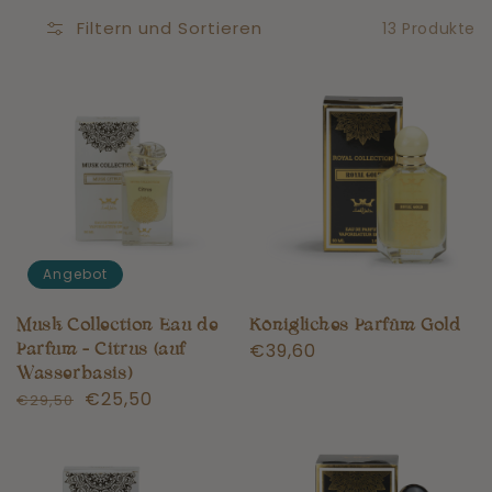
Filtern und Sortieren
13 Produkte
Angebot
Musk Collection Eau de
Königliches Parfüm Gold
Normaler
€39,60
Parfum - Citrus (auf
Preis
Wasserbasis)
Normaler
Angebotspreis
€25,50
€29,50
Preis