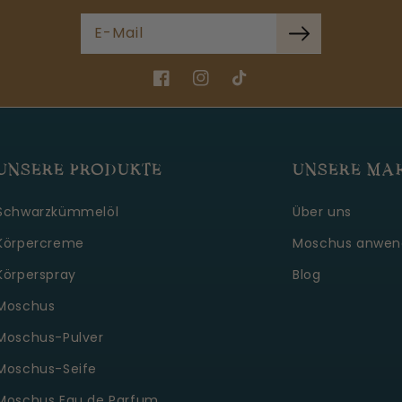
E-Mail
Facebook
Instagram
TikTok
UNSERE PRODUKTE
UNSERE MA
Schwarzkümmelöl
Über uns
Körpercreme
Moschus anwen
Körperspray
Blog
Moschus
Moschus-Pulver
Moschus-Seife
Moschus Eau de Parfum