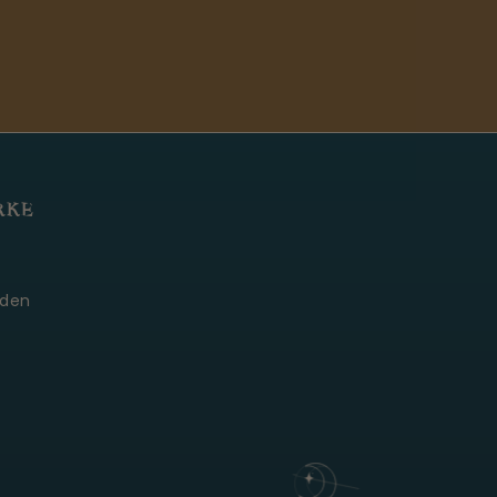
RKE
Moonie's Oase
Kundenservice · online
den