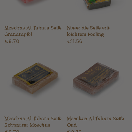
Moschus Al Tahara Seife
Nimm die Seife mit
Granatapfel
leichtem Peeling
Normaler
€9,70
Normaler
€11,56
Preis
Preis
Moschus Al Tahara Seife
Moschus Al Tahara Seife
Schwarzer Moschus
Oud