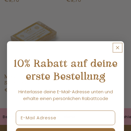
Normaler
€9,70
Normaler
€9,70
Preis
Preis
10% Rabatt auf deine
erste Bestellung
Moschus Al Tahara Seife
Schwarzkümmel
Normaler
€9,70
Hinterlasse deine E-Mail-Adresse unten und
Preis
erhalte einen persönlichen Rabattcode
zahlen Sie anschließend mit
Bezahlen S