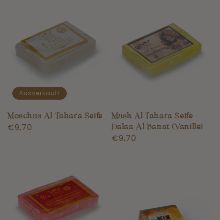
Ausverkauft
Moschus Al Tahara Seife
Musk Al Tahara Seife
Normaler
€9,70
Dalaa Al Banat (Vanille)
Normaler
€9,70
Preis
Preis