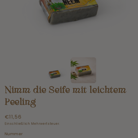
Nimm die Seife mit leichtem
Peeling
Normaler
€11,56
Preis
Einschließlich Mehrwertsteuer.
Nummer