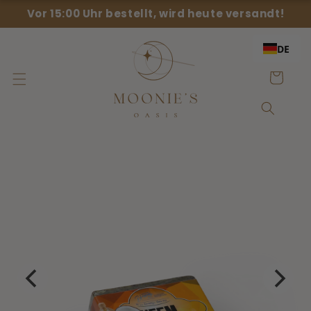
Direkt
{{currency}}{{discount}} undefined
Vor 15:00 Uhr bestellt, wird heute versandt!
zum
Inhalt
View Cart
DE
Einkaufswag