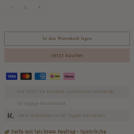
Menge
Anzahl
reduzieren
erhöhen
für
für
Neem-
Neem-
Seife
Seife
In den Warenkorb legen
mit
mit
leichtem
leichtem
Peeling
Peeling
Jetzt kaufen
Vor 15:00 Uhr bestellt, wird heute versandt!
14-tägige Bedenkzeit
Jetzt einkaufen, in 30 Tagen bezahlen
🌿
Seife mit leichtem Peeling – Natürliche