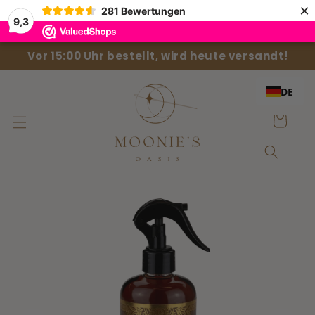
Direkt
×
281
Bewertungen
zum
9,3
Inhalt
Vor 15:00 Uhr bestellt, wird heute versandt!
DE
Einkaufswag