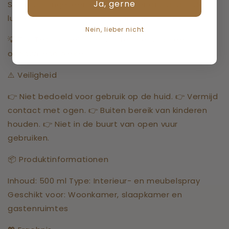
Ja, gerne
Spray op ongeveer 30 centimeter afstand in de
lucht, of licht op meubels, gordijnen en textiel.
Nein, lieber nicht
💡 Tip: Test bij delicate stoffen eerst op een
onopvallend plekje.
⚠️ Veiligheid
👉 Niet bedoeld voor gebruik op de huid. 👉 Vermijd
contact met ogen. 👉 Buiten bereik van kinderen
houden. 👉 Niet in de buurt van open vuur
gebruiken.
📦 Produktinformationen
Inhoud: 500 ml Type: Interieur- en meubelspray
Geschikt voor: Woonkamer, slaapkamer en
gastenruimtes