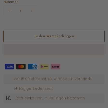
Nummer
Geringere
Menge
Menge
für
für
Moschus
Moschus
Oud
Oud
Raumspray
In den Warenkorb legen
Raumspray
erhöhen
Vor 15:00 Uhr bestellt, wird heute versandt!
14-tägige Bedenkzeit
Jetzt einkaufen, in 30 Tagen bezahlen