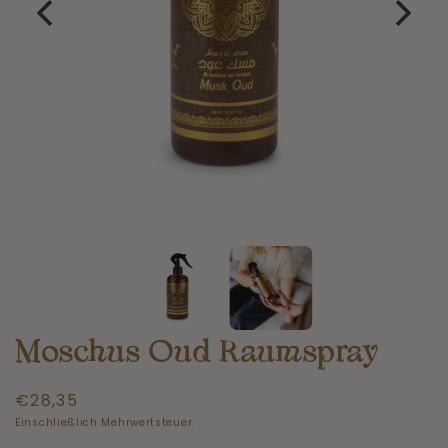
Moschus Oud Raumspray
Normaler
€28,35
Preis
Einschließlich Mehrwertsteuer.