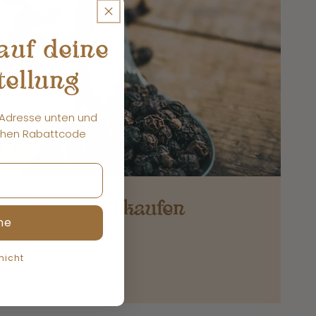
auf deine
tellung
-Adresse unten und
ichen Rabattcode
arzkümmelöl kaufen
ne
 nicht