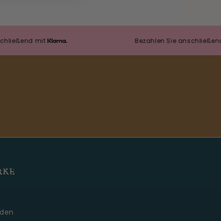
nd mit
Bezahlen Sie anschließend mit
RKE
Moonie's Oase
Kundenservice · online
den