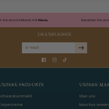
schließend mit
Bezahlen Sie anschließe
DRANBLEIBEN
E-Mail
Facebook
Instagram
TikTok
UNSERE PRODUKTE
UNSERE MA
Schwarzkümmelöl
Über uns
Körpercreme
Moschus anwen