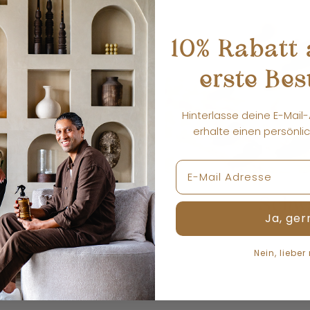
10% Rabatt 
erste Bes
Hinterlasse deine E-Mail
erhalte einen persönl
imnis des
Schw
Ja, ger
 Schönheit
Nein, lieber