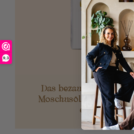
9,3
Das bezaubernde Gehe
Moschusöls: Natürliche
entschlüsselt