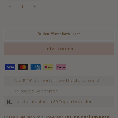
Niedrigere
Menge
Menge
erhöhen
für
für
Moschus
Musk
AlTahara
AlTahara
In den Warenkorb legen
Eau
Eau
de
de
Parfum
Parfum
Jetzt kaufen
Moschus
Moschus
Rose
Rose
Vor 15:00 Uhr bestellt, wird heute versandt!
14-tägige Bedenkzeit
Jetzt einkaufen, in 30 Tagen bezahlen
Lassen Sie sich mit unserem
Eau de Parfum Rose