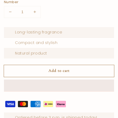
Number
Number
Raise
reductions
number
for
for
Musk
Musk
Long-lasting fragrance
Mix
Mix
Compact and stylish
Natural product
Add to cart
Ordered before 3 p.m. is shipped today!