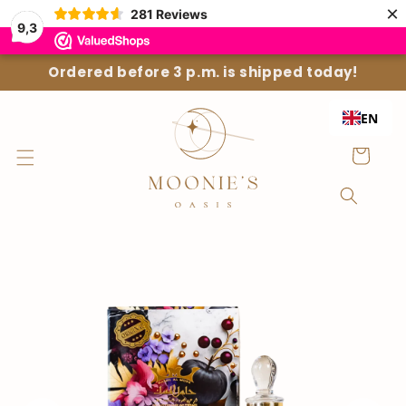
Straight
{{currency}}{{discount}} undefined
×
281
Reviews
to the
9,3
content
View Cart
Ordered before 3 p.m. is shipped today!
EN
Shopping
Cart