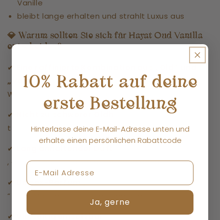
Vanille
bleibt lange erhalten und strahlt Luxus aus
💎
Warum sollten Sie sich für Hayat Oud Vanilla
entscheiden?
✔
Eine raffinierte Kombination aus „Old“ und
10% Rabatt auf deine
„Vanilla“
Warm, stilvoll und zugänglich
erste Bestellung
✔
Nicht zu schwerer Oldh
t perfekt für den täglichen Gebrauch
Hinterlasse deine E-Mail-Adresse unten und
erhalte einen persönlichen Rabattcode
✔
Lang anhaltender Duft
, der auf Haut und Kleidung lange anhält
✔
Unisex-Parfüm
„
“ – Für Männer und Frauen geeignet
Ja, gerne
✔
Vielseitig einsetzbar