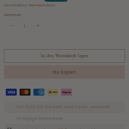
Preis
Einschließlich Mehrwertsteuer.
Nummer
Menge
Anzahl
reduzieren
erhöhen
für
für
Hayat
Hayat
Oud
Oud
In den Warenkorb legen
Vanilla
Vanilla
Eau
Eau
de
de
Nu kopen
Parfum
Parfum
100
100
ml
ml
Vor 15:00 Uhr bestellt, wird heute versandt!
14-tägige Bedenkzeit