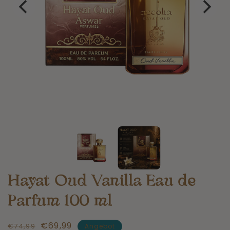
Hayat Oud Vanilla Eau de
Parfum 100 ml
Normaler
Angebotspreis
€69,99
€74,99
Angebot