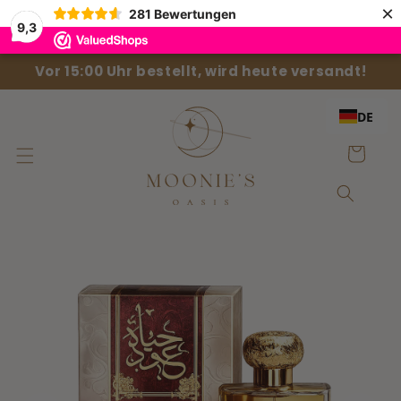
Direkt
×
281
Bewertungen
zum
9,3
Inhalt
Vor 15:00 Uhr bestellt, wird heute versandt!
DE
Einkaufswag