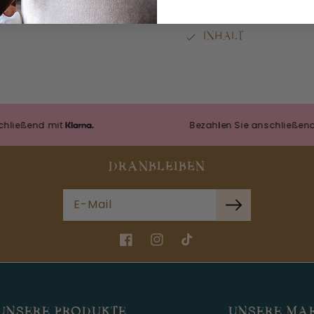
ZUTATEN
INHALT
nd mit
Bezahlen Sie anschließend mit
DRANBLEIBEN
E-Mail
Facebook
Instagram
TikTok
UNSERE PRODUKTE
UNSERE MA