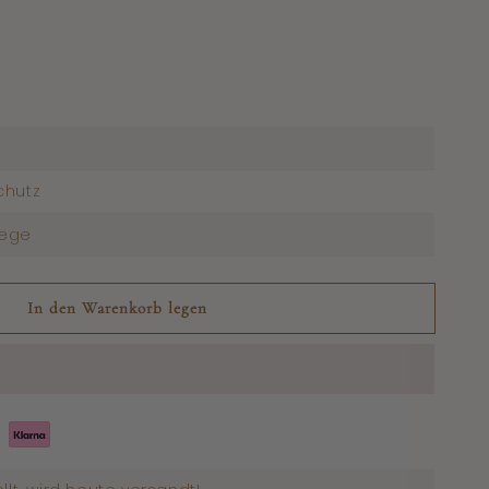
arfüm
chutz
s
lege
In den Warenkorb legen