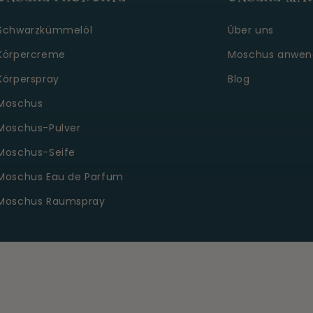
Schwarzkümmelöl
Über uns
Körpercreme
Moschus anwen
Körperspray
Blog
Moschus
Moschus-Pulver
Moschus-Seife
Moschus Eau de Parfum
Moschus Raumspray