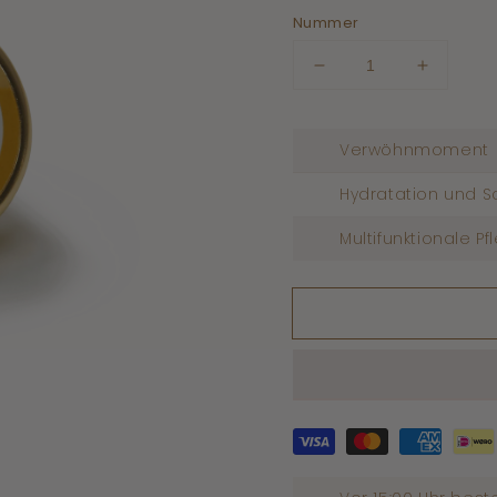
Nummer
Geringere
Menge
Menge
erhöhen
für
für
Körperparfüm
Körperp
Verwöhnmoment
Creme
Creme
weißer
weißer
Hydratation und S
Moschus
Moschu
Multifunktionale Pf