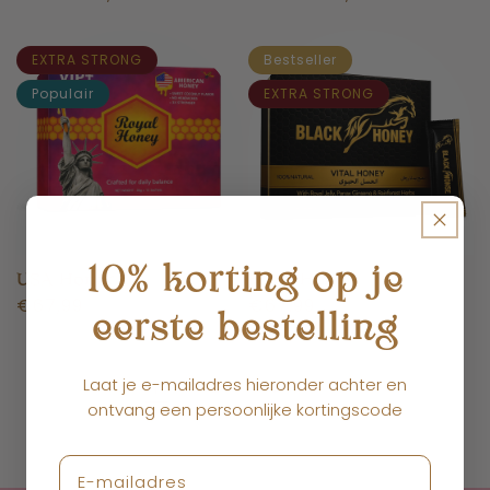
prijs
prijs
EXTRA STRONG
Bestseller
Populair
EXTRA STRONG
10% korting op je
USA Honey
Black Honey
Normale
€67,99
Normale
€67,99
eerste bestelling
prijs
prijs
Laat je e-mailadres hieronder achter en
1
2
3
ontvang een persoonlijke kortingscode