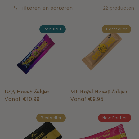
Filteren en sorteren
22 producten
Populair
Bestseller
USA Honey Zakjes
VIP Royal Honey Zakjes
Normale
Vanaf €10,99
Normale
Vanaf €9,95
prijs
prijs
Bestseller
New For Her