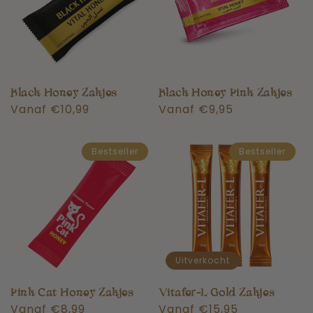
Black Honey Zakjes
Black Honey Pink Zakjes
Normale
Vanaf €10,99
Normale
Vanaf €9,95
prijs
prijs
Bestseller
Bestseller
Uitverkocht
Pink Cat Honey Zakjes
Vitafer-L Gold Zakjes
Normale
Vanaf €8,99
Normale
Vanaf €15,95