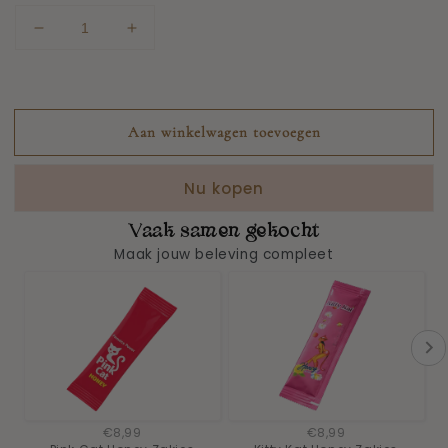
Aantal
Aantal
verlagen
verhogen
voor
voor
USA
USA
Honey
Honey
Aan winkelwagen toevoegen
Zakjes
Zakjes
Nu kopen
Vaak samen gekocht
Maak jouw beleving compleet
€8,99
€8,99