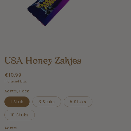
USA Honey Zakjes
Normale
€10,99
prijs
Inclusief btw.
Aantal, Pack
1 Stuk
3 Stuks
5 Stuks
10 Stuks
Aantal