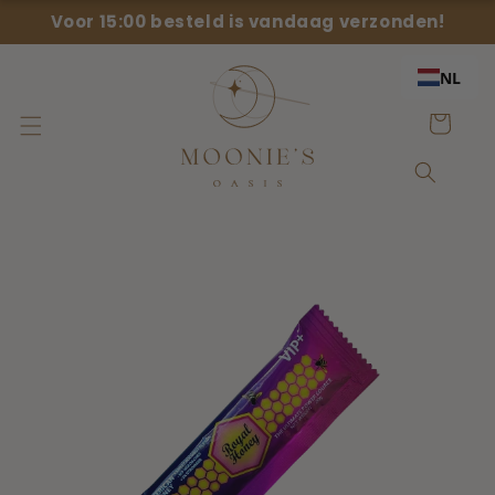
Meteen
{{currency}}{{discount}} undefined
Voor 15:00 besteld is vandaag verzonden!
naar de
content
View Cart
NL
Winkelwage