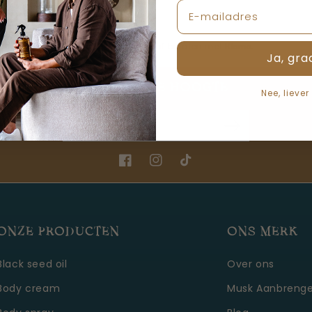
Achteraf betalen met
Ja, gra
BLIJF OP DE HOOGTE
Nee, liever
E‑mail
Facebook
Instagram
TikTok
ONZE PRODUCTEN
ONS MERK
Black seed oil
Over ons
Body cream
Musk Aanbreng