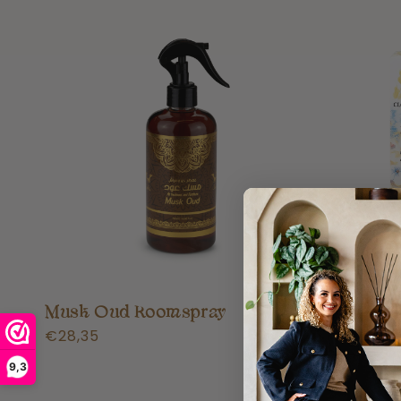
Musk Oud Roomspray
Majestic
Normale
€28,35
Parfum
prijs
Normale
€27,99
9,3
prijs