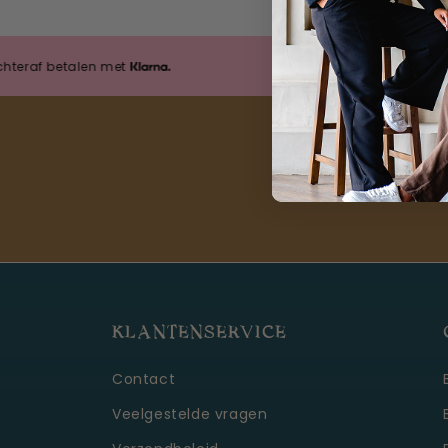
af betalen met
Achteraf betalen met
KLANTENSERVICE
Contact
Veelgestelde vragen