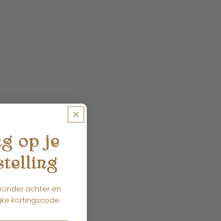
ng op je
stelling
pray
eronder achter en
jke kortingscode