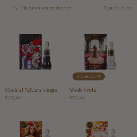
Filteren en sorteren
6 producten
Uitverkocht
Musk al Tahara Virgin
Musk Bride
Normale
€12,50
Normale
€12,50
prijs
prijs