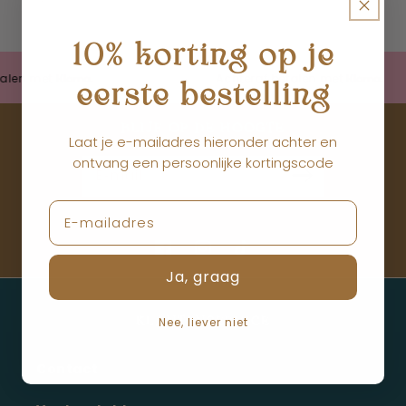
prijs
prijs
10% korting op je
len met
Achteraf betalen met
eerste bestelling
BLIJF OP DE HOOGTE
Laat je e-mailadres hieronder achter en
ontvang een persoonlijke kortingscode
E‑mail
Facebook
Instagram
TikTok
Ja, graag
Nee, liever niet
KLANTENSERVICE
Contact