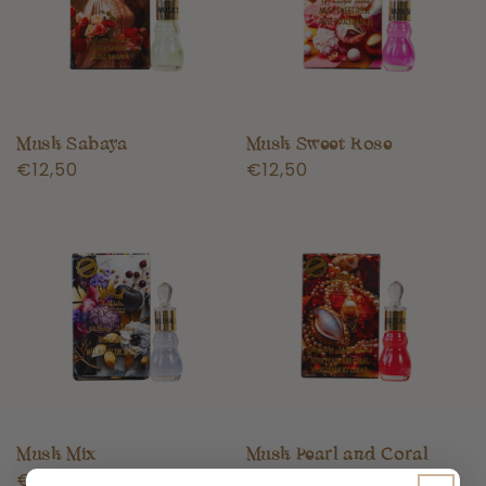
Musk Sabaya
Musk Sweet Rose
Normale
€12,50
Normale
€12,50
prijs
prijs
Musk Mix
Musk Pearl and Coral
Normale
€12,50
Normale
€12,50