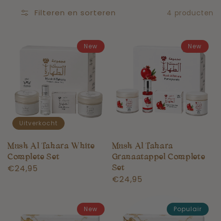
Filteren en sorteren
4 producten
New
New
Uitverkocht
Musk Al Tahara White
Musk Al Tahara
Complete Set
Granaatappel Complete
Normale
€24,95
Set
Normale
€24,95
prijs
prijs
New
Populair