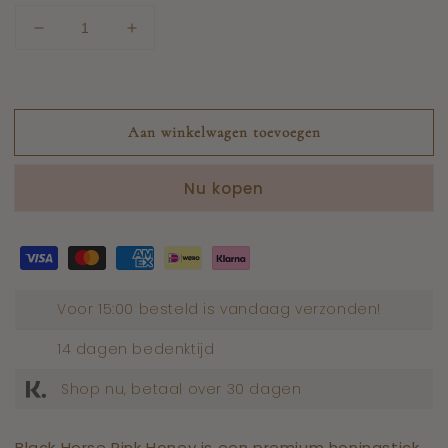
Aantal
Aantal
verlagen
verhogen
voor
voor
Black
Black
Honey
Honey
Aan winkelwagen toevoegen
Pink
Pink
Zakjes
Zakjes
Nu kopen
Voor 15:00 besteld is vandaag verzonden!
14 dagen bedenktijd
Shop nu, betaal over 30 dagen
Black Horse Pink Honey is een premium honingstick,