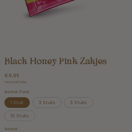
Black Honey Pink Zakjes
Normale
€9,95
prijs
Inclusief btw.
Aantal, Pack
1 Stuk
3 Stuks
5 Stuks
10 Stuks
Aantal