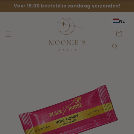
Meteen
Voor 15:00 besteld is vandaag verzonden!
naar de
content
NL
Winkelwage