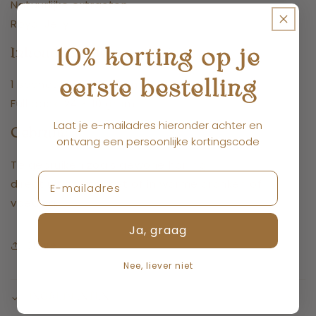
Natuurlijke extracten
Royal Jelly
10% korting op je
Inhoud van de verpakking:
1 sachet bevat 10 gram
eerste bestelling
Full pack: 24 × 10 gram
Laat je e-mailadres hieronder achter en
Gebruik:
ontvang een persoonlijke kortingscode
Te gebruiken zoals gewone honing:
direct uit het sachet of in warme dranken of
voeding.
Ja, graag
Share
Nee, liever niet
INGREDIENTEN