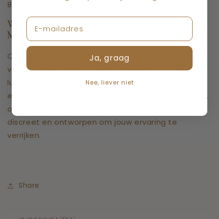
8 cubes
Women’s Chocolate Boosters — Made for Her
Moments
Onze women’s chocolate boosters zijn ontwikkeld
Ja, graag
voor vrouwen die houden van sfeer, zachtheid en
luxe. Met premium cacao en botanicals creëren ze
Nee, liever niet
een verfijnd moment dat perfect past bij self‑care,
ontspanning of een speciale avond. Elegant,
discreet en ontworpen om jouw ervaring te
verrijken.
Share