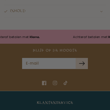
INHOUD
f betalen met
Achteraf betalen met
BLIJF OP DE HOOGTE
E‑mail
Facebook
Instagram
TikTok
KLANTENSERVICE