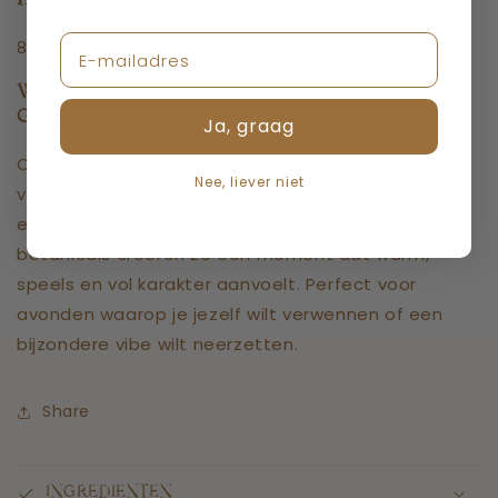
8 cubes
Women’s Chocolate Boosters, For Her Energy &
Glow
Ja, graag
Onze women’s chocolate boosters zijn ontworpen
Nee, liever niet
voor vrouwen die houden van sfeer, sensualiteit en
een luxe beleving. Met premium cacao en
botanicals creëren ze een moment dat warm,
speels en vol karakter aanvoelt. Perfect voor
avonden waarop je jezelf wilt verwennen of een
bijzondere vibe wilt neerzetten.
Share
INGREDIENTEN