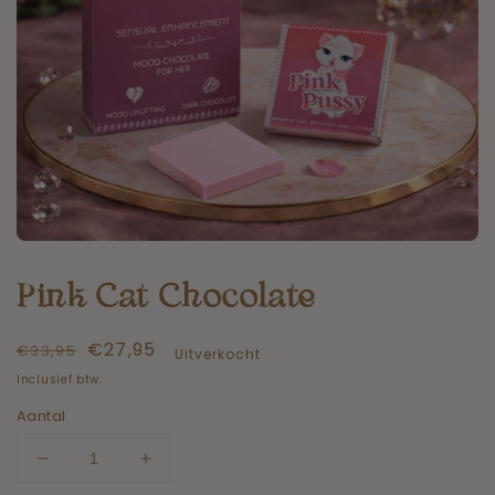
Pink Cat Chocolate
Normale
Aanbiedingsprijs
€27,95
€33,95
Uitverkocht
prijs
Inclusief btw.
Aantal
Aantal
Aantal
verlagen
verhogen