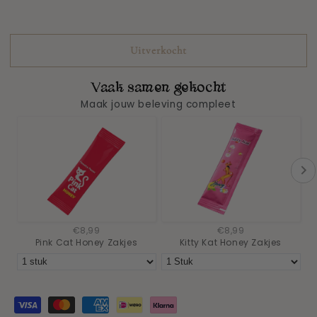
voor
voor
Pink
Pink
Cat
Cat
Uitverkocht
Chocolate
Chocolate
Vaak samen gekocht
Maak jouw beleving compleet
€8,99
€8,99
Pink Cat Honey Zakjes
Kitty Kat Honey Zakjes