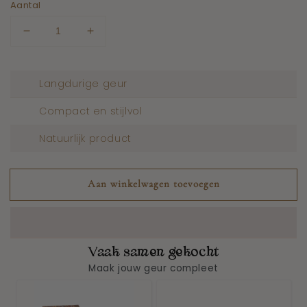
Aantal
Aantal
Aantal
verlagen
verhogen
voor
voor
Musk
Musk
Langdurige geur
Al
Al
Rokia
Rokia
Compact en stijlvol
Alsharia
Alsharia
Natuurlijk product
Aan winkelwagen toevoegen
Vaak samen gekocht
Maak jouw geur compleet