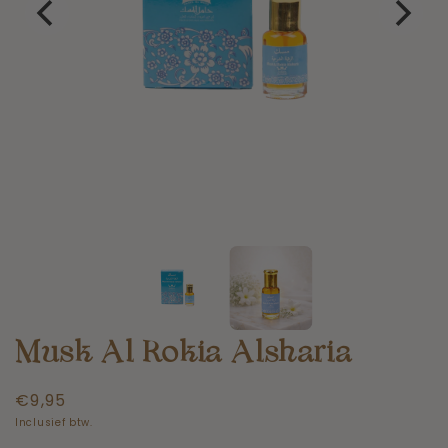
Musk Al Rokia Alsharia
Normale
€9,95
prijs
Inclusief btw.