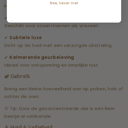
Nee, liever niet
Mild voor de huid en langdurig aanwezig
✔
Unisex geur
Geschikt voor zowel mannen als vrouwen
✔
Subtiele luxe
Dicht op de huid met een verzorgde uitstraling
✔
Kalmerende geurbeleving
Ideaal voor ontspanning en innerlijke rust
🌿
Gebruik
Breng een kleine hoeveelheid aan op polsen, hals of
achter de oren.
💡 Tip: Door de geconcentreerde olie is een klein
beetje al voldoende.
⚠️
Huid & Veiligheid