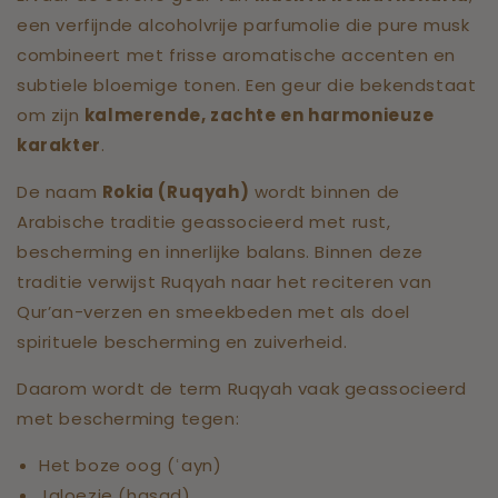
een verfijnde alcoholvrije parfumolie die pure musk
combineert met frisse aromatische accenten en
subtiele bloemige tonen. Een geur die bekendstaat
om zijn
kalmerende, zachte en harmonieuze
karakter
.
De naam
Rokia (Ruqyah)
wordt binnen de
Arabische traditie geassocieerd met rust,
bescherming en innerlijke balans. Binnen deze
traditie verwijst Ruqyah naar het reciteren van
Qur’an-verzen en smeekbeden met als doel
spirituele bescherming en zuiverheid.
Daarom wordt de term Ruqyah vaak geassocieerd
met bescherming tegen:
Het boze oog (ʿayn)
Jaloezie (hasad)