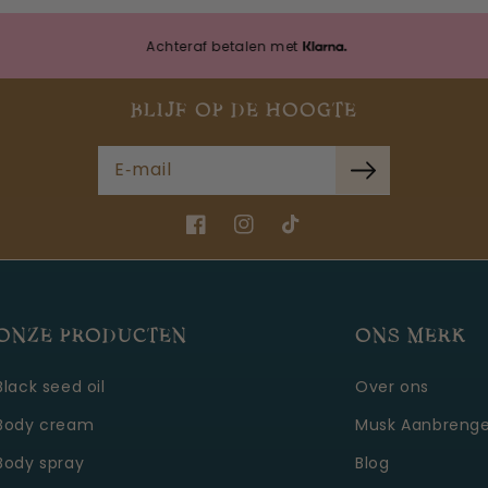
Achteraf betalen met
Achte
BLIJF OP DE HOOGTE
E‑mail
Facebook
Instagram
TikTok
ONZE PRODUCTEN
ONS MERK
Black seed oil
Over ons
Body cream
Musk Aanbreng
Body spray
Blog