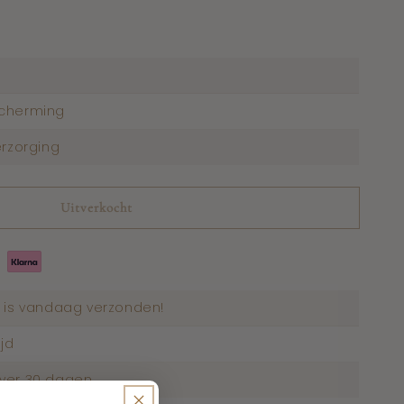
n
scherming
erzorging
Uitverkocht
d is vandaag verzonden!
jd
over 30 dagen