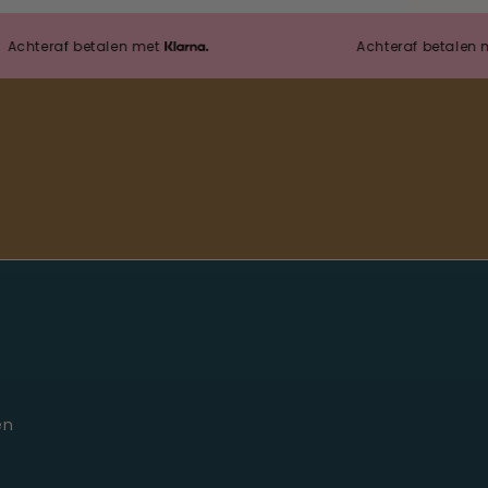
raf betalen met
Achteraf betalen met
Moonie's Oasis
Klantenservice · online
en