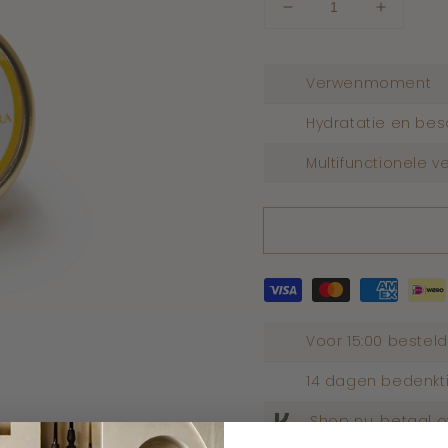
Aantal
Aantal
verlagen
verhoge
voor
voor
Body
Body
Verwenmoment
parfum
parfum
cream
cream
Hydratatie en be
oud
oud
Multifunctionele v
Voor 15:00 bestel
14 dagen bedenkti
Shop nu, betaal 