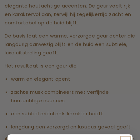
elegante houtachtige accenten. De geur voelt rijk
en karaktervol aan, terwijl hij tegelijkertijd zacht en
comfortabel op de huid blijft.
De basis laat een warme, verzorgde geur achter die
langdurig aanwezig blijft en de huid een subtiele,
luxe uitstraling geeft.
Het resultaat is een geur die:
warm en elegant opent
zachte musk combineert met verfijnde
houtachtige nuances
een subtiel oriëntaals karakter heeft
langdurig een verzorgd en luxueus gevoel geeft