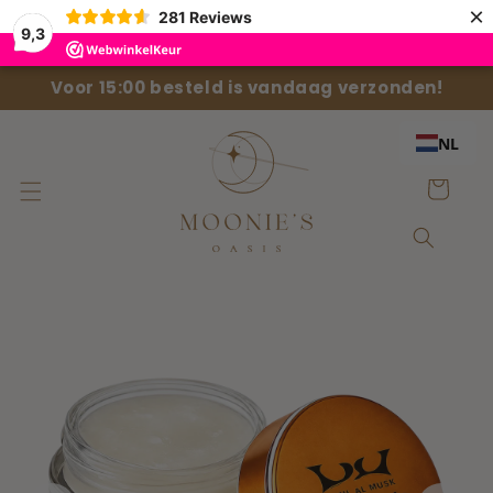
Meteen
×
281
Reviews
naar de
9,3
content
Voor 15:00 besteld is vandaag verzonden!
NL
Winkelwage