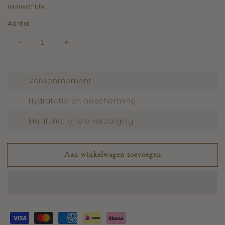
prijs
Inclusief btw.
Aantal
Aantal
Aantal
verlagen
verhogen
voor
voor
Body
Body
Verwenmoment
Parfum
Parfum
Cream
Cream
Hydratatie en bescherming
Gozor
Gozor
Al
Al
Multifunctionele verzorging
Oud
Oud
Aan winkelwagen toevoegen