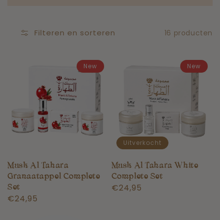
Filteren en sorteren
16 producten
New
New
Uitverkocht
Musk Al Tahara
Musk Al Tahara White
Granaatappel Complete
Complete Set
Normale
€24,95
Set
Normale
€24,95
prijs
prijs