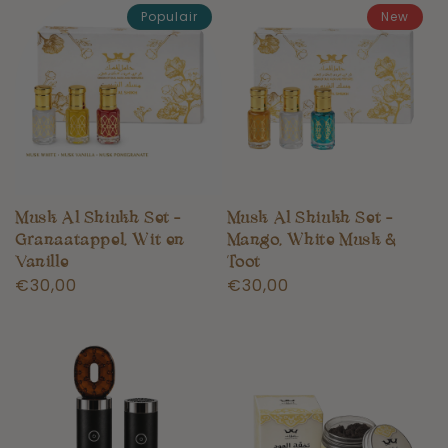
Populair
New
Musk Al Shiukh Set –
Musk Al Shiukh Set –
Granaatappel, Wit en
Mango, White Musk &
Vanille
Toot
Normale
€30,00
Normale
€30,00
prijs
prijs